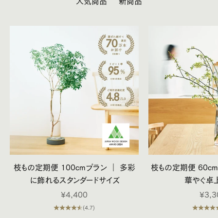
人気商品
新商品
枝もの定期便 100cmプラン ｜ 多彩
枝もの定期便 60c
に飾れるスタンダードサイズ
華やぐ卓
セール価格
セー
¥4,400
¥3,3
(4.7)