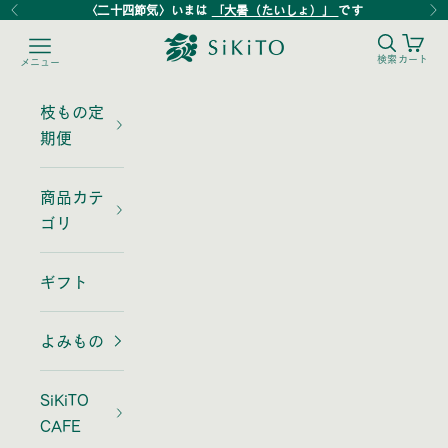
コンテンツへスキップ
〈二十四節気〉いまは
「大暑（たいしょ）」
です
前へ
次
検索を
カー
SiKiTO
メニューを開く
検索
カート
メニュー
枝もの定
期便
商品カテ
ゴリ
ギフト
よみもの
SiKiTO
CAFE