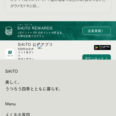
がウメモドキに似...
シキト リワーズ
SiKiTO REWARDS
〉
会員登録
1ポイント＝1円 のポイントが貯まる、
お得な会員プログラム
SiKiTO 公式アプリ
500円分のポ
イントをゲッ
ト
〉
ダウンロード
今すぐダウン
ロード！
SiKiTO
美しく、
うつろう四季とともに暮らす。
Menu
よくある質問