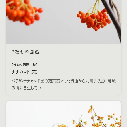
#枝もの図鑑
【枝もの図鑑｜秋】
ナナカマド（実）
バラ科ナナカマド属の落葉高木。北海道から九州まで広い地域
の山に自生してい...